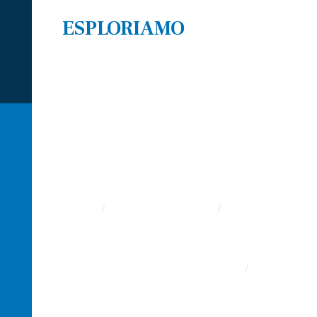
ESPLORIAMO
ESPLORIAMO
IL PORTALE
DEDICATO AI
VIAGGI
HOME
/
REGIONI ITALIANE
/
ITINERARI TRENTINO ALTO ADIGE
REGIONE TRENTINO ALTO ADICE
/
TRENTO