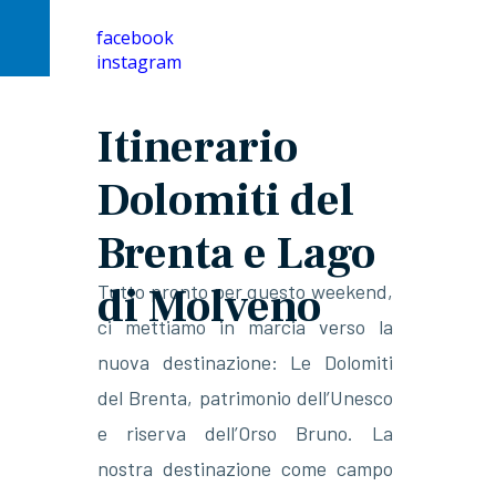
facebook
instagram
Itinerario
Dolomiti del
Brenta e Lago
di Molveno
Tutto pronto per questo weekend,
ci mettiamo in marcia verso la
nuova destinazione: Le Dolomiti
del Brenta, patrimonio dell’Unesco
e riserva dell’Orso Bruno. La
nostra destinazione come campo