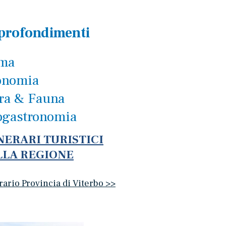
profondimenti
ima
onomia
ra & Fauna
ogastronomia
NERARI TURISTICI
LLA REGIONE
rario Provincia di Viterbo >>