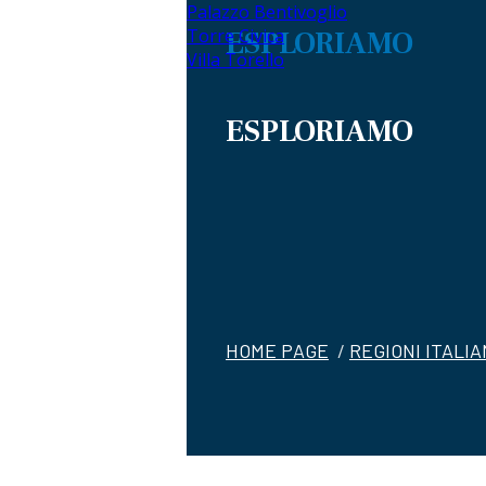
Palazzo Bentivoglio
Torre Civica
ESPLORIAMO
Villa Torello
ESPLORIAMO
HOME PAGE
/
REGIONI ITALI