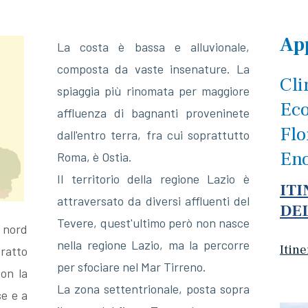
Ap
La costa è bassa e alluvionale,
composta da vaste insenature. La
Cl
spiaggia più rinomata per maggiore
Ec
affluenza di bagnanti proveninete
Flo
dall'entro terra, fra cui soprattutto
En
Roma, è Ostia.
Il territorio della regione Lazio è
ITI
attraversato da diversi affluenti del
DE
Tevere, quest'ultimo però non nasce
a nord
nella regione Lazio, ma la percorre
Itine
ratto
per sfociare nel Mar Tirreno.
on la
La zona settentrionale, posta sopra
e e a